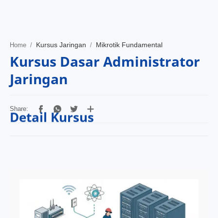
Home
Projects
Kursus Jaringan
Mikrotik Fundamental
Home
Features
Kursus Dasar Administrator
Pricing
Jaringan
Services
RTL Mode
Detail Kursus
Tools