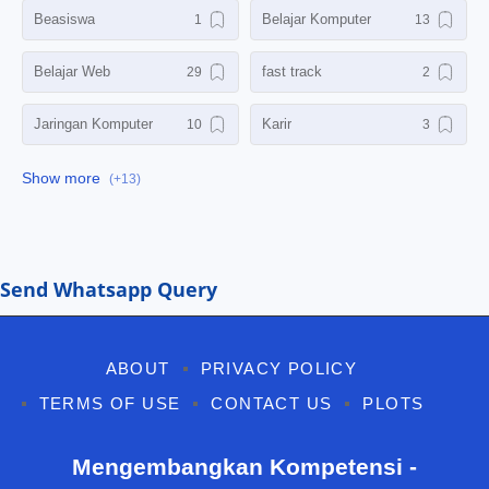
Beasiswa
Belajar Komputer
Belajar Web
fast track
Jaringan Komputer
Karir
Komputer Dasar
Kursus Desain Grafis
Kursus Jaringan
Kursus Komputer
Kursus Office
Laporan PKL
Send Whatsapp Query
Mikrotik Fundamental
Motion Grafis
ABOUT
PRIVACY POLICY
PKL
ujian sekolah
TERMS OF USE
CONTACT US
PLOTS
UKK
UMKM
Mengembangkan Kompetensi -