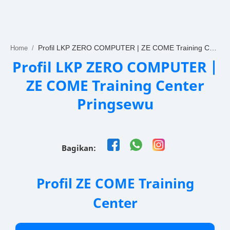
Home
Projects
Home
Features
Profil LKP ZERO COMPUTER |
Pricing
ZE COME Training Center
Services
Pringsewu
RTL Mode
Tools
Bagikan:
Profil ZE COME Training
Center