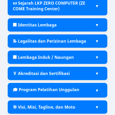
📜 Sejarah LKP ZERO COMPUTER (ZE
▼
COME Training Center)
🏢 Identitas Lembaga
▼
📝 Legalitas dan Perizinan Lembaga
▼
🏢 Lembaga Induk / Naungan
▼
🏅 Akreditasi dan Sertifikasi
▼
🎓 Program Pelatihan Unggulan
▼
🎯 Visi, Misi, Tagline, dan Moto
▼