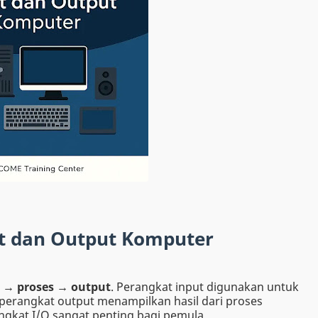
t dan Output Komputer
 → proses → output
. Perangkat input digunakan untuk
erangkat output menampilkan hasil dari proses
gkat I/O sangat penting bagi pemula.