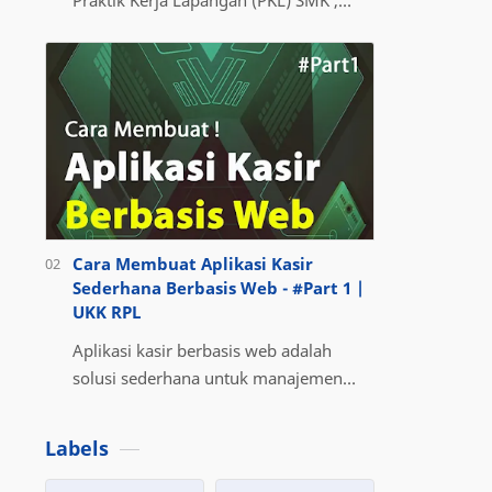
pasti bertanya-tanya, berapa lama
durasi PKL yang ideal dan sesuai
aturan? Duras…
Cara Membuat Aplikasi Kasir
Sederhana Berbasis Web - #Part 1 |
UKK RPL
Aplikasi kasir berbasis web adalah
solusi sederhana untuk manajemen
transaksi di toko atau bisnis kecil.
Dalam tutorial ini, kita akan membuat
Labels
aplika…