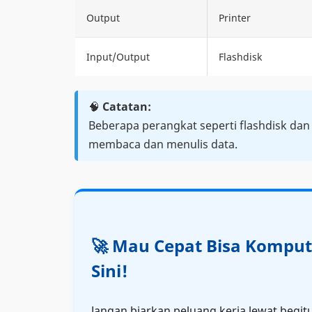
Output
Printer
Input/Output
Flashdisk
🧠
Catatan:
Beberapa perangkat seperti flashdisk da
membaca dan menulis data.
🚀 Mau Cepat Bisa Komput
Sini!
Jangan biarkan peluang kerja lewat begit