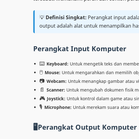
💡
Definisi Singkat:
Perangkat input adal
output adalah alat untuk menampilkan has
Perangkat Input Komputer
⌨️
Keyboard:
Untuk mengetik teks dan member
🖱️
Mouse:
Untuk mengarahkan dan memilih obje
📷
Webcam:
Untuk menangkap gambar atau vi
📄
Scanner:
Untuk mengubah dokumen fisik men
🎮
Joystick:
Untuk kontrol dalam game atau si
🎙️
Microphone:
Untuk merekam suara atau kom
🖥Perangkat Output Komputer