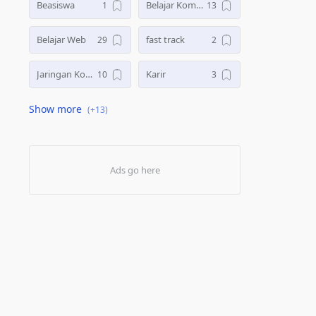
Beasiswa
Belajar Komputer
Belajar Web
fast track
Jaringan Komputer
Karir
Komputer Dasar
Kursus Desain Grafis
Kursus Jaringan
Kursus Komputer
Kursus Office
Laporan PKL
Mikrotik Fundamental
Motion Grafis
PKL
ujian sekolah
UKK
UMKM
Website