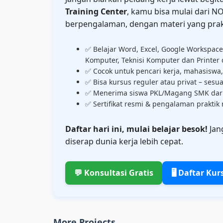
Training Center
, kamu bisa mulai dari N
berpengalaman, dengan materi yang prakti
✅ Belajar Word, Excel, Google Workspace,
Komputer, Teknisi Komputer dan Printer 
✅ Cocok untuk pencari kerja, mahasiswa,
✅ Bisa kursus reguler atau privat – sesu
✅ Menerima siswa PKL/Magang SMK dari
✅ Sertifikat resmi & pengalaman praktik 
Daftar hari ini, mulai belajar besok!
Jan
diserap dunia kerja lebih cepat.
💬 Konsultasi Gratis
🖥️ Daftar K
More Projects