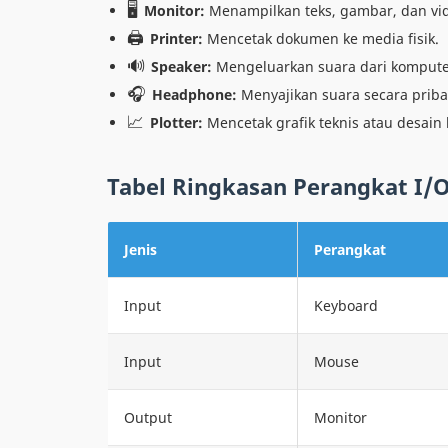
🖥️
Monitor:
Menampilkan teks, gambar, dan vi
🖨️
Printer:
Mencetak dokumen ke media fisik.
🔊
Speaker:
Mengeluarkan suara dari kompute
🎧
Headphone:
Menyajikan suara secara priba
📈
Plotter:
Mencetak grafik teknis atau desain 
Tabel Ringkasan Perangkat I/
Jenis
Perangkat
Input
Keyboard
Input
Mouse
Output
Monitor