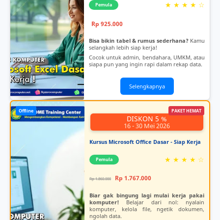
★ ★ ★ ★ ☆
Pemula
Rp 925.000
Bisa bikin tabel & rumus sederhana?
Kamu
selangkah lebih siap kerja!
Cocok untuk admin, bendahara, UMKM, atau
siapa pun yang ingin rapi dalam rekap data.
Selengkapnya
Offline
PAKET HEMAT
DISKON 5 %
16 - 30 Mei 2026
Kursus Microsoft Office Dasar - Siap Kerja
★ ★ ★ ★ ☆
Pemula
Rp 1.767.000
Rp 1.860.000
Biar gak bingung lagi mulai kerja pakai
komputer!
Belajar dari nol: nyalain
komputer, kelola file, ngetik dokumen,
ngolah data.