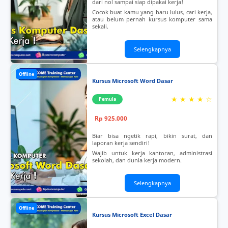
dari nol sampai siap dipakai kerja!
Cocok buat kamu yang baru lulus, cari kerja,
atau belum pernah kursus komputer sama
sekali.
Selengkapnya
Offline
Kursus Microsoft Word Dasar
★ ★ ★ ★ ☆
Pemula
Rp 925.000
Biar bisa ngetik rapi, bikin surat, dan
laporan kerja sendiri!
Wajib untuk kerja kantoran, administrasi
sekolah, dan dunia kerja modern.
Selengkapnya
Offline
Kursus Microsoft Excel Dasar