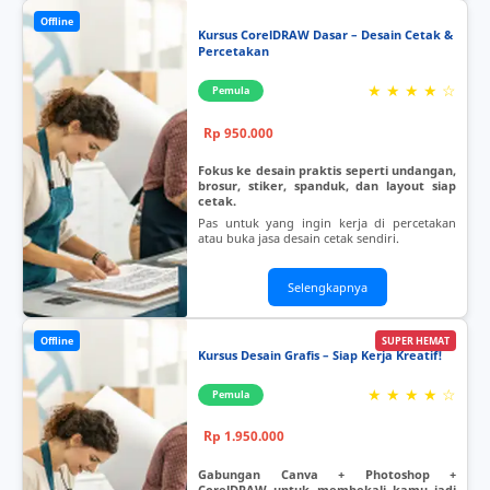
Offline
Kursus CorelDRAW Dasar – Desain Cetak &
Percetakan
★ ★ ★ ★ ☆
Pemula
Rp 950.000
Fokus ke desain praktis seperti undangan,
brosur, stiker, spanduk, dan layout siap
cetak.
Pas untuk yang ingin kerja di percetakan
atau buka jasa desain cetak sendiri.
Selengkapnya
Offline
SUPER HEMAT
Kursus Desain Grafis – Siap Kerja Kreatif!
★ ★ ★ ★ ☆
Pemula
Rp 1.950.000
Gabungan Canva + Photoshop +
CorelDRAW untuk membekali kamu jadi