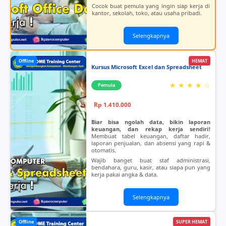
Cocok buat pemula yang ingin siap kerja di
kantor, sekolah, toko, atau usaha pribadi.
Selengkapnya
Offline
HEMAT
Kursus Microsoft Excel dan Spreadsheet
★ ★ ★ ★ ☆
Pemula
Rp 1.410.000
Biar bisa ngolah data, bikin laporan
keuangan, dan rekap kerja sendiri!
Membuat tabel keuangan, daftar hadir,
laporan penjualan, dan absensi yang rapi &
otomatis.
Wajib banget buat staf administrasi,
bendahara, guru, kasir, atau siapa pun yang
kerja pakai angka & data.
Selengkapnya
Offline
SUPER HEMAT