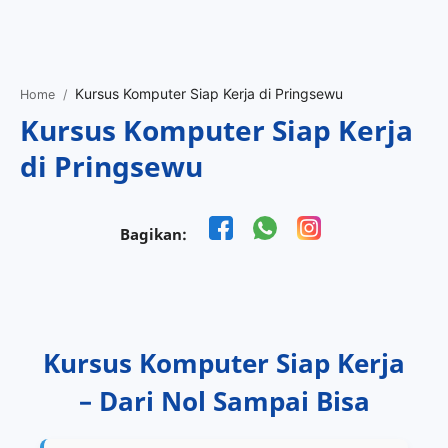
Home
Projects
Home
Features
Kursus Komputer Siap Kerja
Pricing
di Pringsewu
Services
Bagikan:
RTL Mode
Tools
Kursus Komputer Siap Kerja
– Dari Nol Sampai Bisa