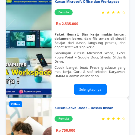
Kursus Microsoft Office dan Workspace
★ ★ ★ ★ ☆
Pemula
Rp 2.535.000
Paket Hemat: Biar kerja makin lancar,
dokumen beres, dan file aman di cloud!
Belajar dari dasar, langsung praktik, dan
dapat sertifikat siap kerja!
Gabungan kursus Microsoft Word, Excel,
PowerPoint + Google Docs, Sheets, Slides &
Drive.
Cocok banget buat: Fresh graduate yang
mau kerja, Guru & staf sekolah, Karyawan,
UMKM & admin online shop
Selengkapnya
Offline
Kursus Canva Dasar – Desain Instan
★ ★ ★ ★ ☆
Pemula
Rp 750.000